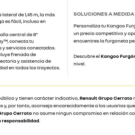
SOLUCIONES A MEDIDA
lateral de 1,45 m, la más
 es fácil, incluso en
Personaliza tu Kangoo Fur
un precio competitivo y op
lla central de 8”
encuentres la furgoneta pe
y™, conecta tu
 y servicios conectados.
luye frenada de
Descubre el
Kangoo Furgó
ectoria y asistencia de
nivel.
dad en todos los trayectos.
úblico y tienen carácter indicativo,
Renault Grupo Cerrato
n
s y, por tanto, aconseja encarecidamente a los usuarios qu
Grupo Cerrato
no asume ningun compromiso en relación con
e responsabilidad
.