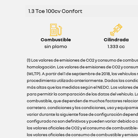
1.3 Tce 100cv Confort
Combustible
Cilindrada
sin plomo
1.333 cc
(1) Los valores de emisiones de CO2 y consumo de combust
homologación. Los valores de emisiones de CO2 y consum
(WLTP). A partir del 1 de septiembre de 2018, los vehíc
procedimiento utilizado anteriormente. Dadas las condi
más altas que las medidas según el NEDC. Los valores de
para permitir la comparación de los datos del vehículo.
combustible, que dependen de muchos factores relacionado
carretera. condiciones y las condiciones, uso y equipami
variar durante la siguiente fase de configuración depend
configurado no son definitivos y pueden variar debido a c
los valores oficiales de CO2 y el consumo de combustible
los valores oficiales de consumo de combustible y emisio