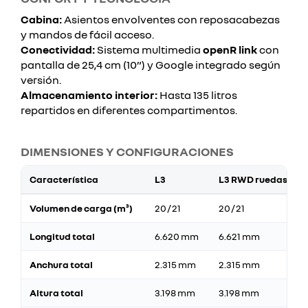
Cabina:
Asientos envolventes con reposacabezas
y mandos de fácil acceso.
Conectividad:
Sistema multimedia
openR link
con
pantalla de 25,4 cm (10”) y Google integrado según
versión.
Almacenamiento interior:
Hasta 135 litros
repartidos en diferentes compartimentos.
DIMENSIONES Y CONFIGURACIONES
Característica
L3
L3 RWD ruedas dob
Volumen de carga (m³)
20 / 21
20 / 21
Longitud total
6.620 mm
6.621 mm
Anchura total
2.315 mm
2.315 mm
Altura total
3.198 mm
3.198 mm