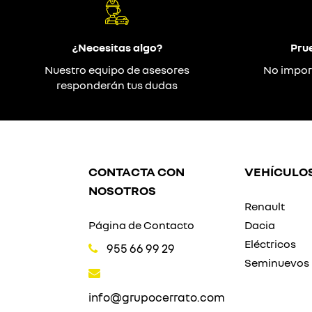
¿Necesitas algo?
Pru
Nuestro equipo de asesores
No impor
responderán tus dudas
CONTACTA CON
VEHÍCULO
NOSOTROS
Renault
Página de Contacto
Dacia
Eléctricos
955 66 99 29
Seminuevos
info@grupocerrato.com