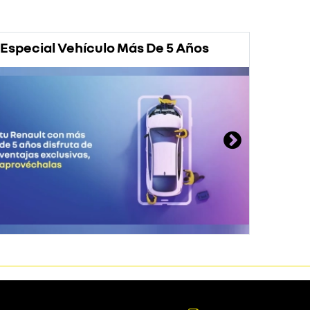
Especial Vehículo Más De 5 Años
Prom
Rena